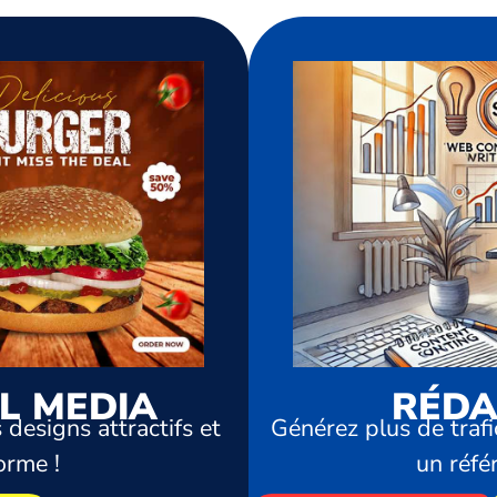
L MEDIA
RÉDA
 designs attractifs et
Générez plus de trafi
orme !
un réfé