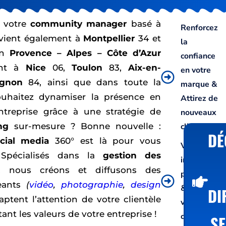
, votre
community manager
basé à
Renforcez
rvient également à
Montpellier
34 et
la
on
Provence – Alpes – Côte d’Azur
confiance
ent à
Nice
06,
Toulon
83,
Aix-en-
en votre
ignon
84, ainsi que dans toute la
marque &
ouhaitez dynamiser la présence en
Attirez de
ntreprise grâce à une stratégie de
nouveaux
ng
sur-mesure ? Bonne nouvelle :
clients
DÉ
cial media
360° est là pour vous
Véhiculer u
Spécialisés dans la
gestion des
image
, nous créons et diffusons des
professionn
eants
(
vidéo
,
photographie
,
design
& Démarque
DI
ptent l’attention de votre clientèle
vous de la
tant les valeurs de votre entreprise !
concurrence
SE