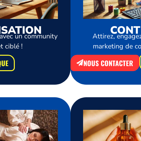
ISATION
CONT
ts avec un community
Attirez, engagez
ciblé !
marketing de con
QUE
NOUS CONTACTER