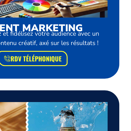
ENT MARKETING
 et fidélisez votre audience avec un
tenu créatif, axé sur les résultats !
RDV TÉLÉPHONIQUE