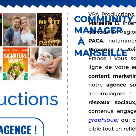
VPA Productions
COMMUNITY
Marseille
13, inte
MANAGER
partout en régi
À
PACA
, notamm
Provence
13,
Av
MARSEILLE
France ! Vous s
ligne de votre e
content marketi
notre
agence so
accompagner ! 
réseaux sociaux
contenus engag
graphique
)
qui ca
AGENCE !
cible tout en reflé