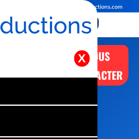
06 58 53 37 27
contact@vpaproductions.com
CONTACTEZ-NOUS !
VOUS
SERVICES &
NOUS
X
avez
FORMATIONS
CONTACTER
le
savoir-
faire,
NOUS