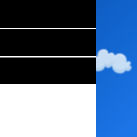
maîtrisons
l'art
de le
faire
savoir
!
Une solution
360° pour
conquérir le
cœur de vos
futurs clients
avec une