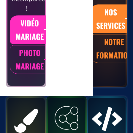
clients à
!
NOS
l’action !
VIDÉO
SERVICES
NOS
MARIAGE
SERVICES
NOTRE
PHOTO
FORMATION
NOTRE
MARIAGE
FORMATION