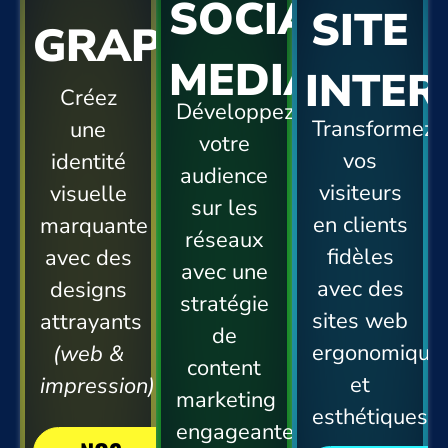
SOCIAL
SITE
GRAPHISME
MEDIA
INTER
Créez
Développez
Transformez
une
votre
vos
identité
audience
visiteurs
visuelle
sur les
en clients
marquante
réseaux
fidèles
avec des
avec une
avec des
designs
stratégie
sites web
attrayants
de
ergonomique
(web &
content
et
impression)
marketing
esthétiques.
engageante.