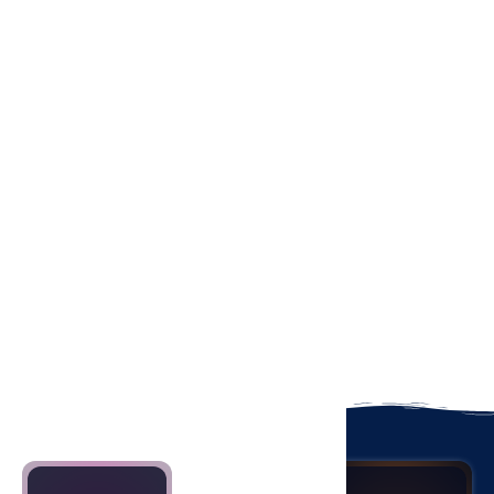
développe des
stratégies
personnalisées
pour optimiser
votre présence
sur le web et
atteindre vos
objectifs
commerciaux !