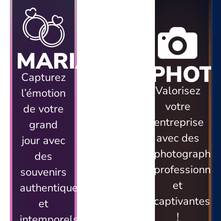
VIDÉO
MARIAGE
PHOT
La magie
Capturez
du
Valorisez
l’émotion
marketing
votre
de votre
vidéo
entreprise
grand
pour
avec des
jour avec
convaincre
photographie
des
et faire
professionnel
souvenirs
passer
et
authentiques
vos
captivantes
et
futurs
!
intemporels